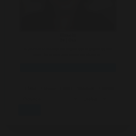
Elske31
34 | Oss
Ik vind het zo moeilijk om mijzelf aan te prijzen bij een
man. Het is toch veel leuker om elkaar te ..
Bekijk
Man
Vrouw
Stel
Shemale
BDSM
Zoeken