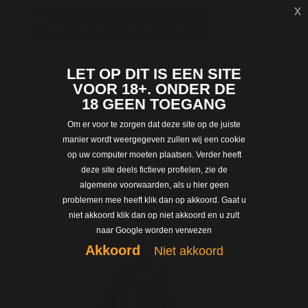
x
Dating met
LET OP DIT IS EEN SITE
VOOR 18+. ONDER DE
LekkerepikMarlies uit
18 GEEN TOEGANG
Om er voor te zorgen dat deze site op de juiste
Noord-Brabant
manier wordt weergegeven zullen wij een cookie
op uw computer moeten plaatsen. Verder heeft
LekkerepikMarlies |
deze site deels fictieve profielen, zie de
algemene voorwaarden, als u hier geen
44 jaar |
problemen mee heeft klik dan op akkoord. Gaat u
niet akkoord klik dan op niet akkoord en u zult
naar Google worden verwezen
Akkoord
Niet akkoord