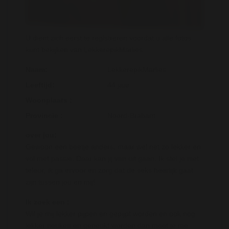
U dient zich eerst te registreren voordat u alle fotos
kunt bekijken van LekkerepikMarlies
Naam:
LekkerepikMarlies
Leeftijd:
44 jaar
Woonplaats :
Provincie :
Noord-Brabant
over jou:
Gewoon een beetje anders, maar wel net zo lekker en
vol met passie. Daar kan jij van uit gaan. Ik stel je niet
teleur, ik ga ervoor en zorg dat de seks heerlijk gaat
zijn tussen jou en mij!
Ik zoek een :
Wil je mij lekker pijpen en gepijpt worden en ook nog
lekker neuken en geneukt worden dan moet je me