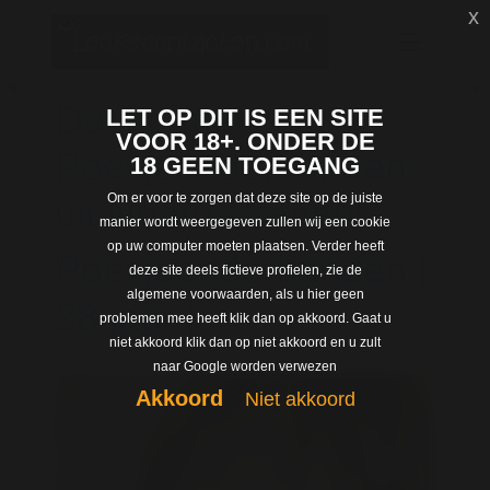
x
Dating met
LET OP DIT IS EEN SITE
VOOR 18+. ONDER DE
Poesjeonderhanden
18 GEEN TOEGANG
Om er voor te zorgen dat deze site op de juiste
uit Noord-Brabant
manier wordt weergegeven zullen wij een cookie
op uw computer moeten plaatsen. Verder heeft
Poesjeonderhanden |
deze site deels fictieve profielen, zie de
algemene voorwaarden, als u hier geen
28 jaar |
problemen mee heeft klik dan op akkoord. Gaat u
niet akkoord klik dan op niet akkoord en u zult
naar Google worden verwezen
Akkoord
Niet akkoord