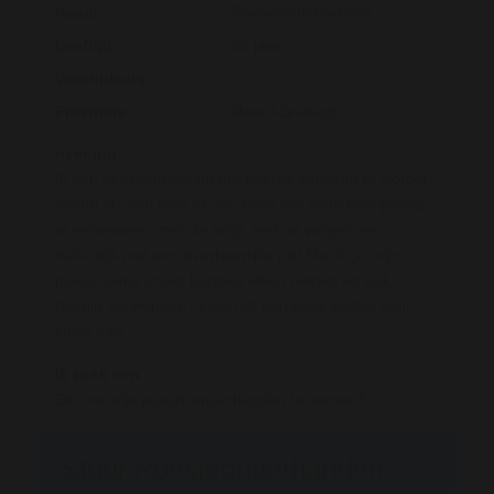
Naam:
Poesjeonderhanden
Leeftijd:
28 jaar
Woonplaats :
Provincie :
Noord-Brabant
over jou:
Ik ben er enorm dol op om heerlijk verwend te worden,
vooral als een man er van houd om extra mijn poesje
te verwennen, met de tong, met de vingers en
natuurlijk met een overheerlijke pik! Mocht je mijn
poesje eens onder handen willen nemen en ook
heerlijk verwennen? Laat het dan eens weten! Geil
kusje XxX
Ik zoek een :
Zin om mijn poesje onderhanden te nemen?
Stuur Poesjeonderhanden