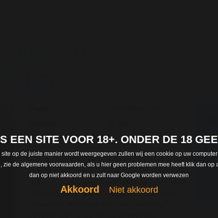
RSIMOON uit Antwerpen
5 jaar |
Naam:
SUPERSIMOON
S
Leeftijd:
65 jaar
gr
 IS EEN SITE VOOR 18+. ONDER DE 18 G
Woonplaats :
Regi
Provincie :
Antwerpen
 site op de juiste manier wordt weergegeven zullen wij een cookie op uw computer
len, zie de algemene voorwaarden, als u hier geen problemen mee heeft klik dan op a
over jou:
dan op niet akkoord en u zult naar Google worden verwezen
Ik ben van alles, maar vooral een lieve, sexy, ietwat
Akkoord
Niet akkoord
dominant vrouw. Ik ben moeder en de kinderen
hebben het nest verlaten en niet alleen mijn
kinderen ook mij man is met de bekende