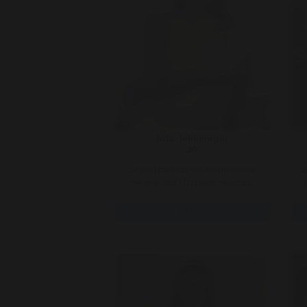
lola_lekkerepik
30
Je gaat mij toch niet zeggen dat je
E
het eng vind? Dat komt helemaal
goed hoor, ik zal ervoor zorgen ..
Bekijk