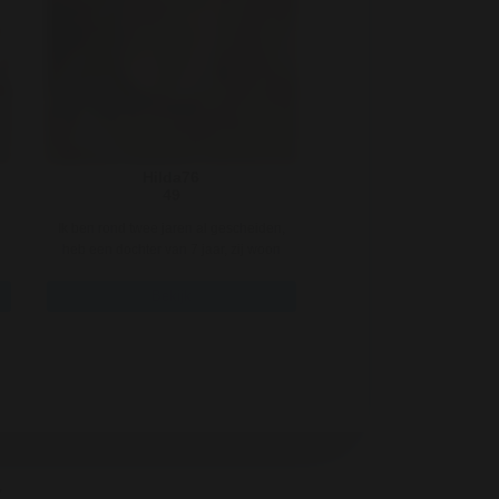
Hilda76
49
Ik ben rond twee jaren al gescheiden,
heb een dochter van 7 jaar, zij woon
met mij en gaat in weeken ..
Bekijk
7