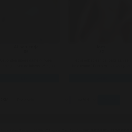
ALbertientje
loesi
66
32
Gebonden rijpere dame wil weer
Heb jij ook zo een behoefte aan een
panning tussen de lakens. Wie gaat
hete avond? Dan ben ik er voor je en
mij het genet geven wat ik thuis ..
zin om met mij te genieten ..
Bekijk
Bekijk
DSM
Zoeken
Mara and More Noordgeest 44 4614 KT Bergen op Zoom Nederland KVK: 98413341 BTW: NL005330306B2