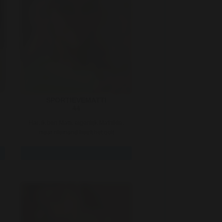
SPORTIEVEMATTI
44
Hai, ik ben Matti, eigenlijk Mathilde,
maar niemand heeft het ooit
gewaagd om me zo te noemen. Ik we
..
Bekijk