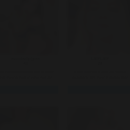
mondwilpijpen
LIEFLIEF
41
28
en mannenverslinder ben ik zeker
Ik ben meestal te druk om sociaal
niet, maar ik mag er zeker van zijn
gezellig te zijn, maar ik merkte door
dat ik toch nog wel lekker in ..
mijn hectische leven dat ik ..
Bekijk
Bekijk