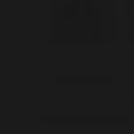
ENISE
27
Hoikes, Denise hier op zoek naar wat
plezier. Ik ben een single griet en dat
s
doet mij geen verdriet, ..
Bekijk
Man
Vrouw
Stel
Shemale
B