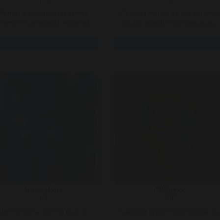
Mij mag je gerust een ras optimist
Gezellige man die mij veel kan leren
oemen, ik zie werkelijk overal wel
op seks gebiedt of een vaste relatie,
een positieve kant van in. Di ..
beide samen mag ook en zo ..
Bekijk
Bekijk
MikeenLola
TIMMyxx
63
38
Wij zijn een stel dat zeer kinky en
Kaarslicht, muziek, lekker drankje dat