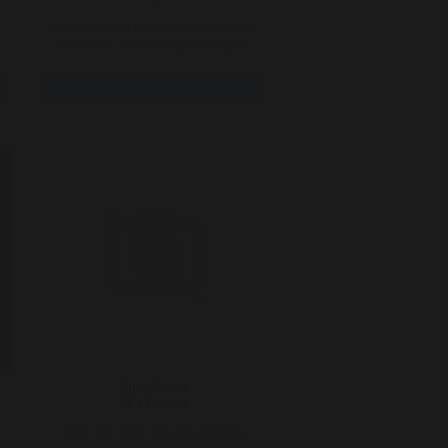
Ik ben op zoek naar een man met wie
ik een fijne vriendschap kan hebben,
met wat extra's. Als je beg ..
Bekijk
ZijdeRoos
31 | Raalte
Soms dan denk ik dat ik wanhopig