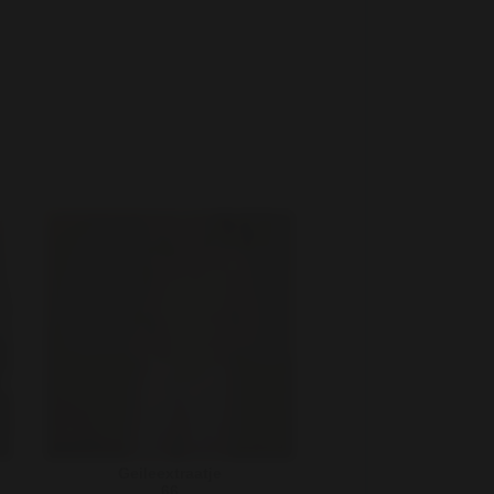
Geileextraatje
66