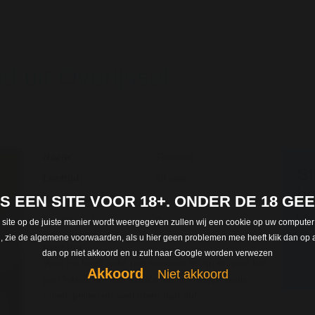
d uit Overijssel
Naam:
Tietmeid
St
Leeftijd:
28 jaar
be
 IS EEN SITE VOOR 18+. ONDER DE 18 G
Woonplaats :
Regi
Provincie :
Overijssel
 site op de juiste manier wordt weergegeven zullen wij een cookie op uw computer
len, zie de algemene voorwaarden, als u hier geen problemen mee heeft klik dan op a
over jou:
dan op niet akkoord en u zult naar Google worden verwezen
Voor mij hoeft seks niet normaal te zijn en vind het
Akkoord
Niet akkoord
juist lekker om iets extra's toe te voegen zoals
rollenspellen en veel meer dan dat.